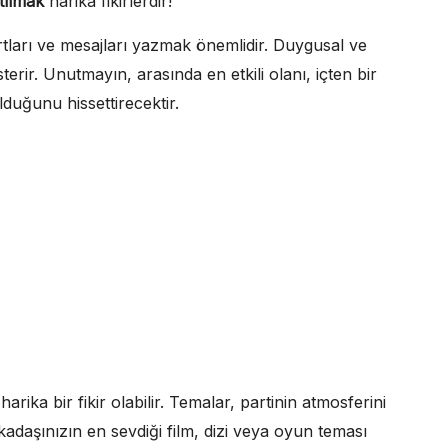
tılmak
harika fikirlerdir!
tları ve mesajları yazmak önemlidir. Duygusal ve
erir. Unutmayın, arasında en etkili olanı, içten bir
lduğunu hissettirecektir.
ika bir fikir olabilir. Temalar, partinin atmosferini
arkadaşınızın en sevdiği film, dizi veya oyun teması