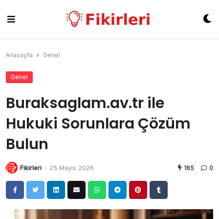
Skip
to
content
Anasayfa
»
Genel
Genel
Buraksaglam.av.tr ile
Hukuki Sorunlara Çözüm
Bulun
Fikirleri
-
25 Mayıs 2026
165
0