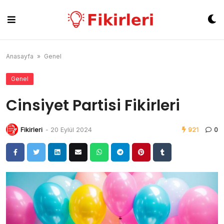
Skip
to
content
Anasayfa
»
Genel
Genel
Cinsiyet Partisi Fikirleri
Fikirleri
-
20 Eylül 2024
921
0