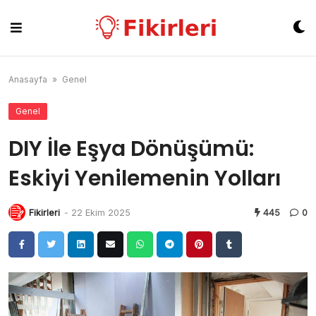
Skip
to
content
Anasayfa
»
Genel
Genel
DIY İle Eşya Dönüşümü:
Eskiyi Yenilemenin Yolları
Fikirleri
-
22 Ekim 2025
445
0