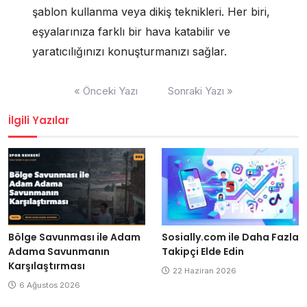
şablon kullanma veya dikiş teknikleri. Her biri,
eşyalarınıza farklı bir hava katabilir ve
yaratıcılığınızı konuşturmanızı sağlar.
Yazı
« Önceki Yazı
Sonraki Yazı »
gezinmesi
İlgili Yazılar
Bölge Savunması ile Adam
Sosially.com ile Daha Fazla
Adama Savunmanın
Takipçi Elde Edin
Karşılaştırması
22 Haziran 2026
6 Ağustos 2026