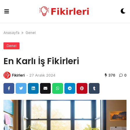
Skip
to
content
Anasayfa
»
Genel
Genel
En Karlı İş Fikirleri
Fikirleri
-
27 Aralık 2024
376
0