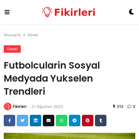
Skip
to
content
Anasayfa
»
Genel
Genel
Futbolcularin Sosyal
Medyada Yukselen
Trendleri
Fikirleri
-
21 Ağustos 2025
313
0