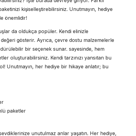
abilirsiniz? İşte burada devreye giriyor. Farklı
etinizi kişiselleştirebilirsiniz. Unutmayın, hediye
e önemlidir!
uşlar da oldukça popüler. Kendi elinizle
iz değeri gösterir. Ayrıca, çevre dostu malzemelerle
dürülebilir bir seçenek sunar. sayesinde, hem
ler oluşturabilirsiniz. Kendi tarzınızı yansıtan bu
 yol! Unutmayın, her hediye bir hikaye anlatır; bu
er
lü paketler
 sevdiklerinize unutulmaz anlar yaşatın. Her hediye,