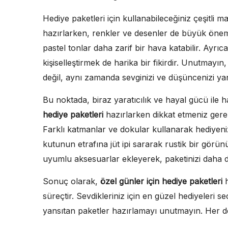
Hediye paketleri için kullanabileceğiniz çeşitli
hazırlarken, renkler ve desenler de büyük önem t
pastel tonlar daha zarif bir hava katabilir. Ayrıc
kişiselleştirmek de harika bir fikirdir. Unutmayın
değil, aynı zamanda sevginizi ve düşüncenizi yans
Bu noktada, biraz yaratıcılık ve hayal gücü ile h
hediye paketleri
hazırlarken dikkat etmeniz gerek
Farklı katmanlar ve dokular kullanarak hediyenizi
kutunun etrafına jüt ipi sararak rustik bir görün
uyumlu aksesuarlar ekleyerek, paketinizi daha da 
Sonuç olarak,
özel günler için hediye paketleri
h
süreçtir. Sevdikleriniz için en güzel hediyeleri s
yansıtan paketler hazırlamayı unutmayın. Her det