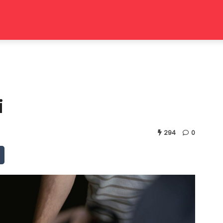
i
294
0