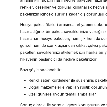
anlamlı kılmak için nasıl hediye paketleri hazırlay
renkler, desenler ve dokular kullanarak hediye pak
paketinizin içindeki sürpriz kadar dış görünüşü d
Hediye paketi fikirleri arasında, el yapımı dokun
hazırladığınız bir paket, sevdiklerinize verdiğin
hazırlanan hediye paketleri, hem şık hem de sür
görsel hem de içerik açısından dikkat çekici paket
paketler, sevdiklerinizi etkilemek için harika bir
hikayenin başlangıcı da hediye paketinizdir.
Bazı şöyle sıralanabilir:
Renkli saten kurdeleler ile süslenmiş paketl
Doğal malzemelerle yapılan rustik görünüm
Özel günlere uygun temalı ambalajlar
Sonuç olarak, ile yaratıcılığınızı konuşturun ve