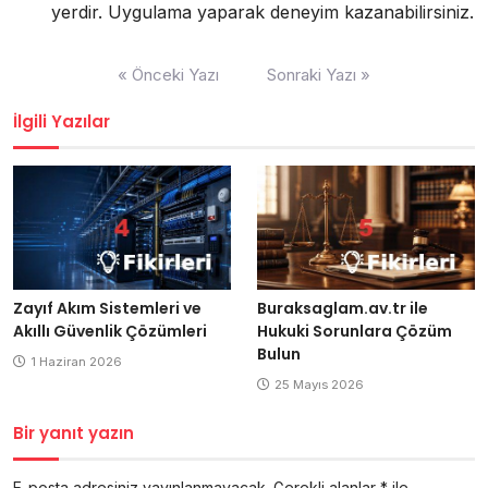
yerdir. Uygulama yaparak deneyim kazanabilirsiniz.
Yazı
« Önceki Yazı
Sonraki Yazı »
gezinmesi
İlgili Yazılar
Zayıf Akım Sistemleri ve
Buraksaglam.av.tr ile
Akıllı Güvenlik Çözümleri
Hukuki Sorunlara Çözüm
Bulun
1 Haziran 2026
25 Mayıs 2026
Bir yanıt yazın
E-posta adresiniz yayınlanmayacak.
Gerekli alanlar
*
ile