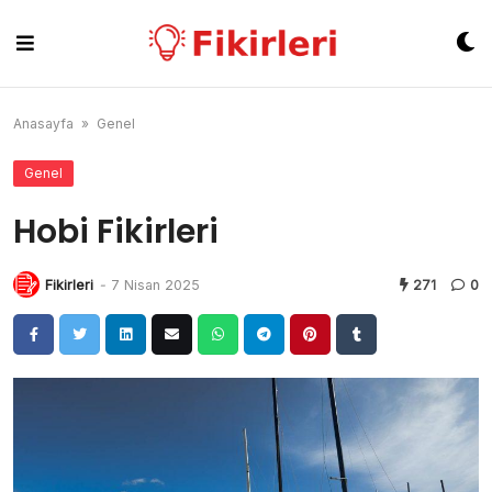
Skip
to
content
Anasayfa
»
Genel
Genel
Hobi Fikirleri
Fikirleri
-
7 Nisan 2025
271
0