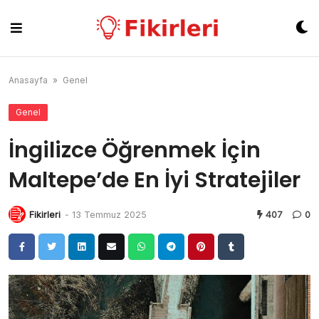
Skip
to
content
Anasayfa
»
Genel
Genel
İngilizce Öğrenmek İçin
Maltepe’de En İyi Stratejiler
Fikirleri
-
13 Temmuz 2025
407
0