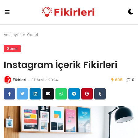
Skip
to
content
Anasayfa
»
Genel
Genel
Instagram İçerik Fikirleri
Fikirleri
-
31 Aralık 2024
695
0