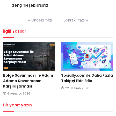
zenginleşebilirsiniz.
Yazı
« Önceki Yazı
Sonraki Yazı »
gezinmesi
İlgili Yazılar
Bölge Savunması ile Adam
Sosially.com ile Daha Fazla
Adama Savunmanın
Takipçi Elde Edin
Karşılaştırması
22 Haziran 2026
6 Ağustos 2026
Bir yanıt yazın