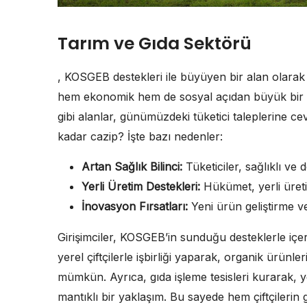
Tarım ve Gıda Sektörü
, KOSGEB destekleri ile büyüyen bir alan olarak d
hem ekonomik hem de sosyal açıdan büyük bir ön
gibi alanlar, günümüzdeki tüketici taleplerine c
kadar cazip? İşte bazı nedenler:
Artan Sağlık Bilinci:
Tüketiciler, sağlıklı ve 
Yerli Üretim Destekleri:
Hükümet, yerli üretim
İnovasyon Fırsatları:
Yeni ürün geliştirme ve
Girişimciler, KOSGEB’in sunduğu desteklerle içerisi
yerel çiftçilerle işbirliği yaparak, organik ürü
mümkün. Ayrıca, gıda işleme tesisleri kurarak, y
mantıklı bir yaklaşım. Bu sayede hem çiftçilerin ge