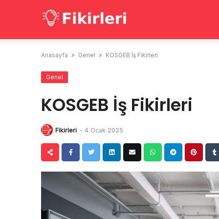
Skip
to
content
Anasayfa
»
Genel
»
KOSGEB İş Fikirleri
Genel
KOSGEB İş Fikirleri
Fikirleri
-
4 Ocak 2025