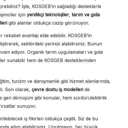
çirebiliriz? İşte, KOSGEB’in sağladığı desteklerle
işimciler için
yenilikçi teknolojiler
,
tarım ve gıda
leri
gibi alanlar oldukça cazip görünüyor.
er rekabet avantajı elde edebilir. KOSGEB’in
iştirerek, sektördeki yerinizi alabilirsiniz. Bunun
am ediyor. Organik tarım uygulamaları ve gıda
ürünler sunabilir hem de KOSGEB desteklerinden
ğitim, turizm ve danışmanlık gibi hizmet alanlarında,
lı. Son olarak,
çevre dostu iş modelleri
de
 geri dönüşüm gibi konular, hem sürdürülebilirlik
fırsatlar sunuyor.
ebilecek iş fikirleri oldukça çeşitli. Siz de bu
lunda adım atabilirsiniz. Unutmayın, her büyük