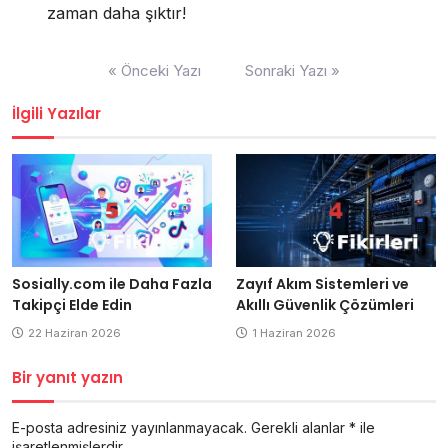
zaman daha şıktır!
Yazı
« Önceki Yazı
Sonraki Yazı »
gezinmesi
İlgili Yazılar
Sosially.com ile Daha Fazla
Zayıf Akım Sistemleri ve
Takipçi Elde Edin
Akıllı Güvenlik Çözümleri
22 Haziran 2026
1 Haziran 2026
Bir yanıt yazın
E-posta adresiniz yayınlanmayacak.
Gerekli alanlar
*
ile
işaretlenmişlerdir