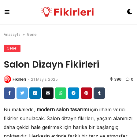
Skip
to
content
Anasayfa
»
Genel
Genel
Salon Dizayn Fikirleri
Fikirleri
-
21 Mayıs 2025
396
0
Bu makalede,
modern salon tasarımı
için ilham verici
fikirler sunulacak. Salon dizayn fikirleri, yaşam alanınızı
daha çekici hale getirmek için harika bir başlangıç
noktasıdır. Herkesin evinde farklı bir tarz ve atmosfer