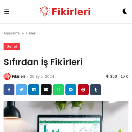
Skip
to
content
Anasayfa
»
Genel
Genel
Sıfırdan İş Fikirleri
Fikirleri
-
29 Eylül 2024
350
0