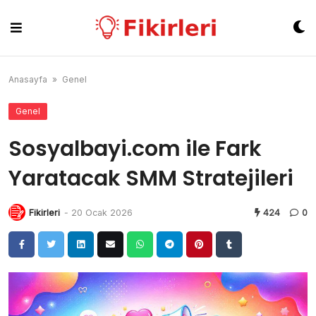
Skip
to
content
Anasayfa
»
Genel
Genel
Sosyalbayi.com ile Fark
Yaratacak SMM Stratejileri
Fikirleri
-
20 Ocak 2026
424
0