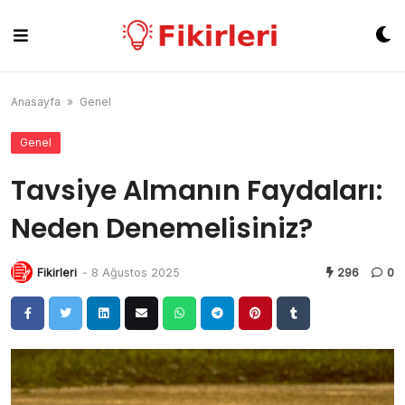
Skip
to
content
Anasayfa
»
Genel
Genel
Tavsiye Almanın Faydaları:
Neden Denemelisiniz?
Fikirleri
-
8 Ağustos 2025
296
0