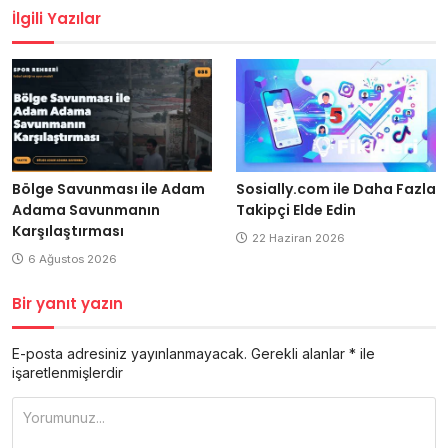
İlgili Yazılar
Bölge Savunması ile Adam
Sosially.com ile Daha Fazla
Adama Savunmanın
Takipçi Elde Edin
Karşılaştırması
22 Haziran 2026
6 Ağustos 2026
Bir yanıt yazın
E-posta adresiniz yayınlanmayacak.
Gerekli alanlar
*
ile
işaretlenmişlerdir